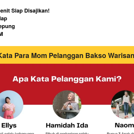
nit Siap Disajikan!
dap
Tepung
OM
 Kata Para Mom Pelanggan Bakso Warisan