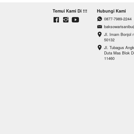
Temui Kami Di !!!
Hubungi Kami
0877-7989-2244
baksowarisanib
Jl. Imam Bonjol 
50132
Jl. Tubagus Ang
Duta Mas Blok D6
11460