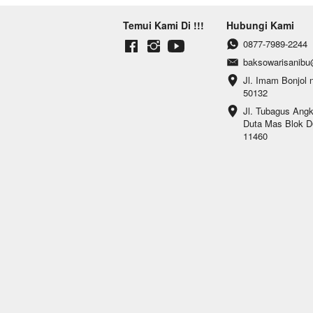
Temui Kami Di !!!
Hubungi Kami
0877-7989-2244
baksowarisanib
Jl. Imam Bonjol 
50132
Jl. Tubagus Ang
Duta Mas Blok D6
11460