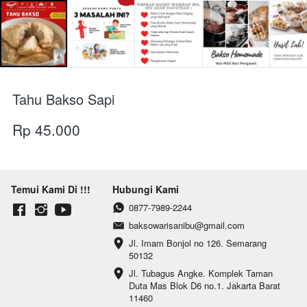
Tahu Bakso Sapi
Rp 45.000
Temui Kami Di !!!
Hubungi Kami
0877-7989-2244
baksowarisanibu@gmail.com
Jl. Imam Bonjol no 126. Semarang 
50132
Jl. Tubagus Angke. Komplek Taman 
Duta Mas Blok D6 no.1. Jakarta Barat 
11460