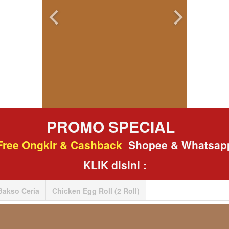
PROMO SPECIAL  
Free Ongkir & Cashback 
Shopee
 & Whatsap
KLIK disini :
Bakso Ceria
Chicken Egg Roll (2 Roll)