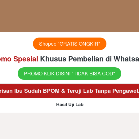
Shopee "GRATIS ONGKIR"
`
mo Spesial 
Khusus Pembelian di Whatsa
PROMO KLIK DISINI "TIDAK BISA COD"
`
isan Ibu Sudah BPOM & Teruji Lab Tanpa Pengawe
Hasil Uji Lab