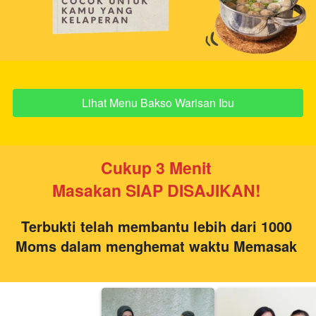
Lihat Menu Bakso Warisan Ibu
`
Cukup 3 Menit 
Masakan SIAP DISAJIKAN!
Terbukti telah membantu lebih dari 1000 
Moms dalam menghemat waktu Memasak 