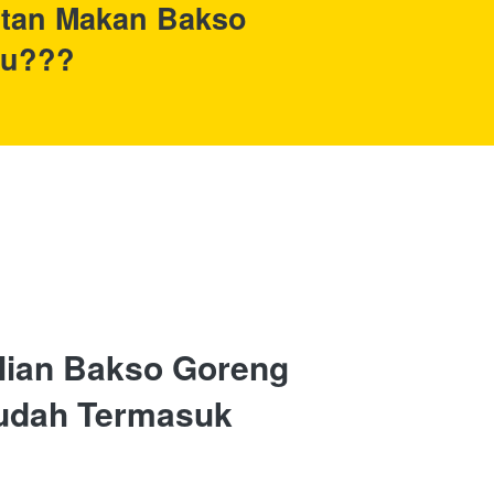
tan Makan Bakso 
bu???
lian Bakso Goreng 
udah Termasuk 