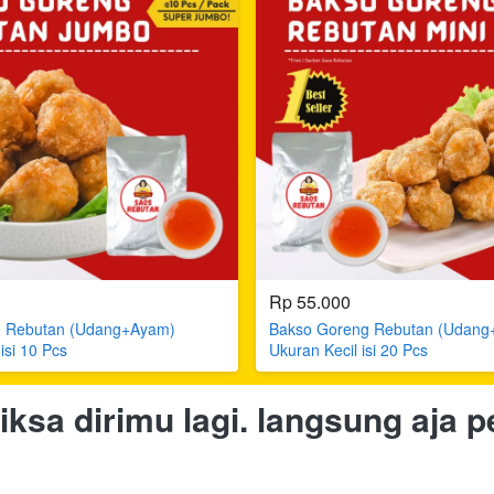
Rp 55.000
g Rebutan (Udang+Ayam)
Bakso Goreng Rebutan (Udang
isi 10 Pcs
Ukuran Kecil isi 20 Pcs
ksa dirimu lagi. langsung aja pe