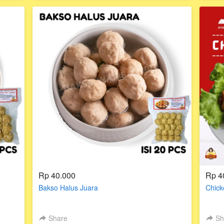
Rp 40.000
Rp 4
Bakso Halus Juara
Chick
Share
Sh