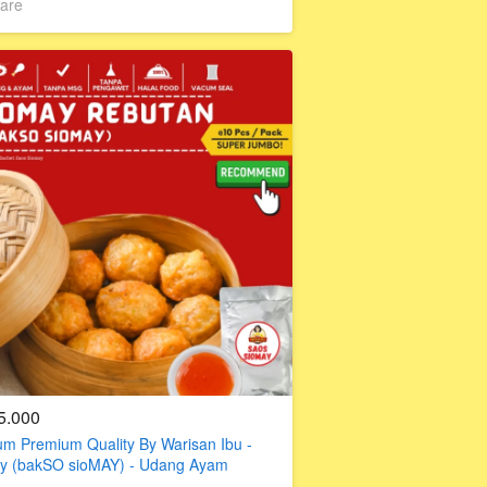
are
5.000
m Premium Quality By Warisan Ibu -
y (bakSO sioMAY) - Udang Ayam