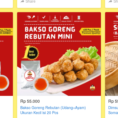
Share
Sh
Rp 55.000
Rp 5
Bakso Goreng Rebutan (Udang+Ayam)
Dimsu
Ukuran Kecil isi 20 Pcs
Soma