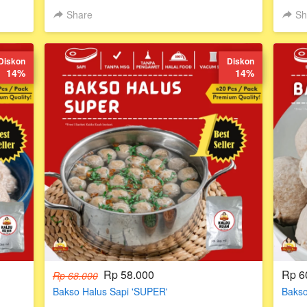
Share
Sh
Diskon
Diskon
14%
14%
Rp 58.000
Rp 6
Rp 68.000
Bakso Halus Sapi 'SUPER'
Bakso