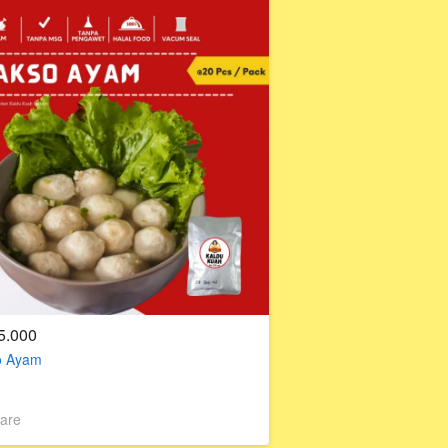
5.000
o Ayam
are