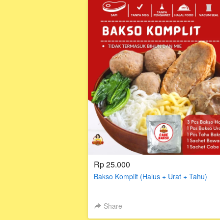
Rp 25.000
Bakso Komplit (Halus + Urat + Tahu)
Share