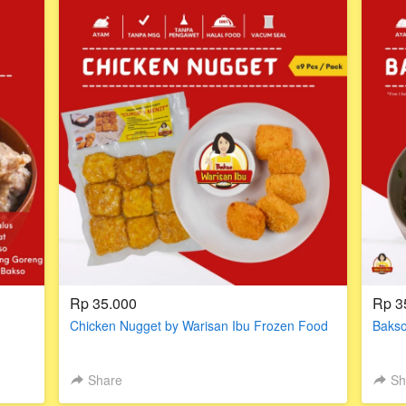
Rp 35.000
Rp 3
Chicken Nugget by Warisan Ibu Frozen Food
Baks
Share
Sh