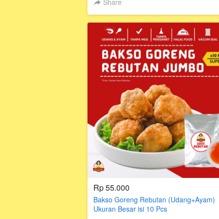
Share
Rp 55.000
Bakso Goreng Rebutan (Udang+Ayam)
Ukuran Besar isi 10 Pcs