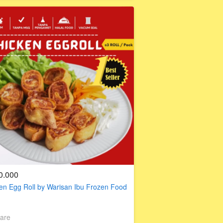
0.000
en Egg Roll by Warisan Ibu Frozen Food
are